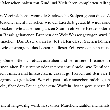
e Menschen haben mit Kind und Vieh ihren kompletten Alltag
es Vereinslebens, wenn die Stadtwache Stolpen genau diese Z
 Besucher nicht nur sehen wie der Eierdieb getaucht wird, so
acken, wie aus einem ganzen Stamm einzelne Bretter oder ei
 in Basalt gehauenen Brunnen der Welt Wasser gezogen wird. 
 machen. Das Beste daran ist, bei vielen dieser Sachen könne
wie anstrengend das Leben zu dieser Zeit gewesen sein muss
ng können Sie sich etwas ausruhen und bei unseren Freunden
 einen alten Bauerntanz oder interessante Spiele, wie Kuhflad
sich einfach mal hinzusetzten, dass rege Treiben auf den vier
rgrund zu genießen. Wer ein paar Taler ausgeben möchte, find
eln, über dem Feuer gebackene Waffeln, frisch geräucherte K
 nicht langweilig wird, liest unser Märchenerzähler mehrmals